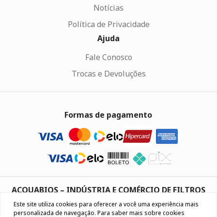
Notícias
Política de Privacidade
Ajuda
Fale Conosco
Trocas e Devoluções
Formas de pagamento
ACQUABIOS – INDÚSTRIA E COMÉRCIO DE FILTROS
PURIFICADORES LTDA
Este site utiliza cookies para oferecer a você uma experiência mais
Rodovia VRS 864, 5841 , Farroupilha, RS, Brazil
personalizada de navegação. Para saber mais sobre cookies