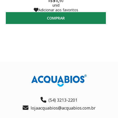
51,
R$
90
unid
Adicionar aos favoritos
COMPRAR
(54) 3213-2201
lojaacquabios@acquabios.com.br