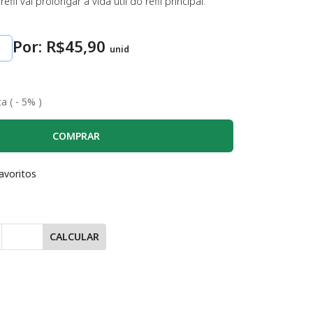
refil vai prolongar a vida útil do refil principal.
Por: R$
45
,90
unid
a ( - 5% )
COMPRAR
avoritos
CALCULAR