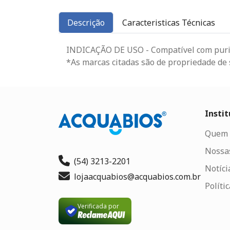
Descrição
Caracteristicas Técnicas
INDICAÇÃO DE USO - Compatível com puri
*As marcas citadas são de propriedade de
Instit
Quem 
Nossas
(54) 3213-2201
Notíci
lojaacquabios@acquabios.com.br
Políti
Verificada por