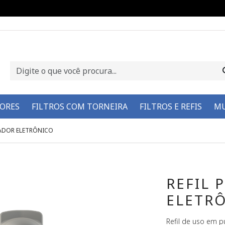
DORES
FILTROS COM TORNEIRA
FILTROS E REFIS
MU
CADOR ELETRÔNICO
REFIL 
ELETR
Refil de uso em p